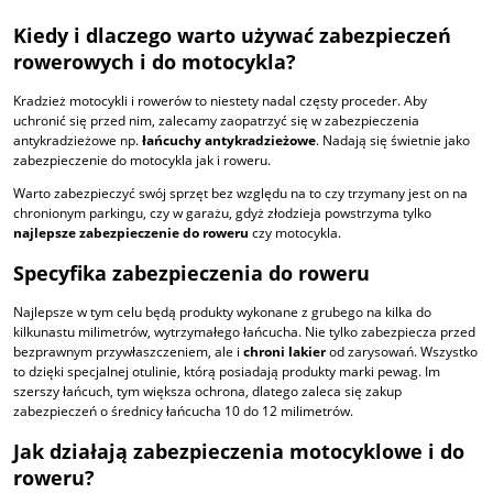
Kiedy i dlaczego warto używać zabezpieczeń
rowerowych i do motocykla?
Kradzież motocykli i rowerów to niestety nadal częsty proceder. Aby
uchronić się przed nim, zalecamy zaopatrzyć się w zabezpieczenia
antykradzieżowe np.
łańcuchy antykradzieżowe
. Nadają się świetnie jako
zabezpieczenie do motocykla jak i roweru.
Warto zabezpieczyć swój sprzęt bez względu na to czy trzymany jest on na
chronionym parkingu, czy w garażu, gdyż złodzieja powstrzyma tylko
najlepsze zabezpieczenie do roweru
czy motocykla.
Specyfika zabezpieczenia do roweru
Najlepsze w tym celu będą produkty wykonane z grubego na kilka do
kilkunastu milimetrów, wytrzymałego łańcucha. Nie tylko zabezpiecza przed
bezprawnym przywłaszczeniem, ale i
chroni lakier
od zarysowań. Wszystko
to dzięki specjalnej otulinie, którą posiadają produkty marki pewag. Im
szerszy łańcuch, tym większa ochrona, dlatego zaleca się zakup
zabezpieczeń o średnicy łańcucha 10 do 12 milimetrów.
Jak działają zabezpieczenia motocyklowe i do
roweru?