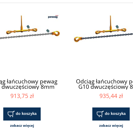
ąg łańcuchowy pewag
Odciąg łańcuchowy 
 dwuczęściowy 8mm
G10 dwuczęściowy
PCP
913,75 zł
935,44 zł
do koszyka
do koszyka
zobacz więcej
zobacz więcej