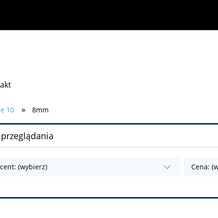
akt
»
ie 10
8mm
 przeglądania
cent: (wybierz)
Cena: (w