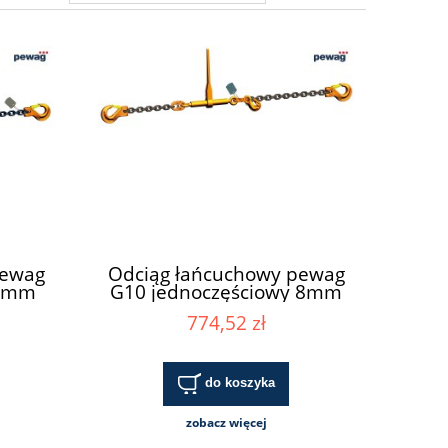
pewag
Odciąg łańcuchowy pewag
 8mm
G10 jednoczęściowy 8mm
774,52 zł
do koszyka
zobacz więcej